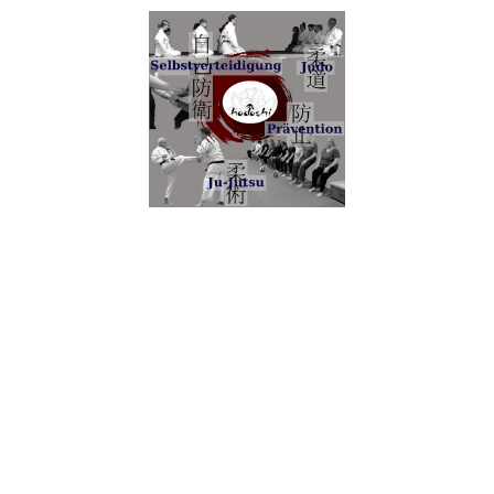
Home/News
Wir über uns
Sportangebote
Bildergalerie
Sonstiges