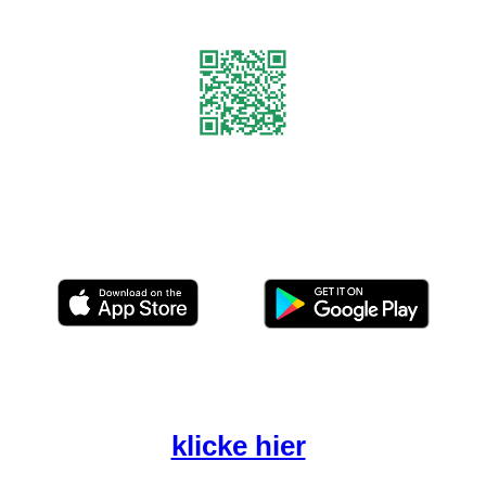
EasyVerein App direkt nach der
Anmeldung hier downloaden
Du möchtest EasyVerein lieber
über den PC starten? Dann
klicke hier
!